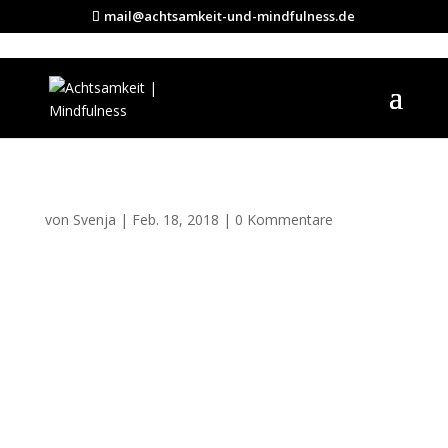
mail@achtsamkeit-und-mindfulness.de
ehsxbbcjr9a-david-
cohen
von
Svenja
|
Feb. 18, 2018
|
0 Kommentare
Kommentar absenden