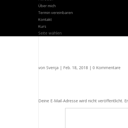
Über mich
Termin vereinbaren
Kontakt
Kurs
Seite wählen
MBSR Digitalisierung
von
Svenja
|
Feb. 18, 2018
|
0 Kommentare
Kommentar absenden
Deine E-Mail-Adresse wird nicht veröffentlicht.
E