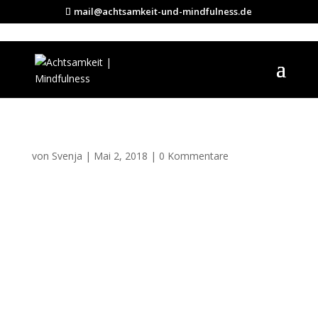
mail@achtsamkeit-und-mindfulness.de
Meditation und
Wissenschaft
von
Svenja
|
Mai 2, 2018
|
0 Kommentare
Kommentar absenden